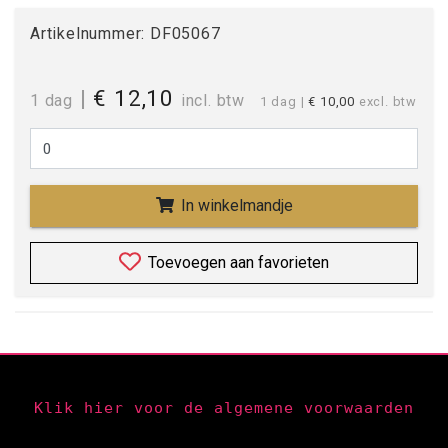
Artikelnummer:
DF05067
|
€ 12,10
1 dag
incl. btw
1 dag
|
€ 10,00
excl. btw
In winkelmandje
Toevoegen aan favorieten
Klik hier voor de algemene voorwaarden