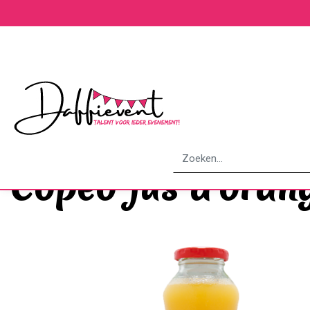
Webshop
Copeo jus d'orange 1 ltr
Artikelnummer:
DF08048
Copeo jus d'orang