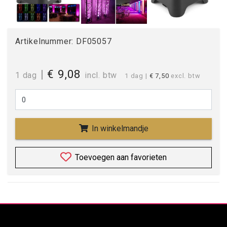
Artikelnummer:
DF05057
|
€ 9,08
1 dag
incl. btw
1 dag
|
€ 7,50
excl. btw
In winkelmandje
Toevoegen aan favorieten